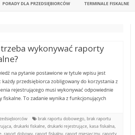
to
PORADY DLA PRZEDSIĘBIORCÓW
TERMINALE FISKALNE
content
 trzeba wykonywać raporty
alne?
edź na pytanie postawione w tytule wpisu jest
: każdy przedsiębiorca zobligowany do korzystania z
enia rejestrującego musi wykonywać odpowiednie
y fiskalne. To zadanie wynika z funkcjonujących
rzedsiębiorców
brak raportu dobowego
,
brak raportu
rująca
,
drukarki fiskalne
,
drukarki rejestrujące
,
kasa fiskalna
,
e
,
raport dobowy
,
raport fiskalny
,
raport miesięczny
,
raporty