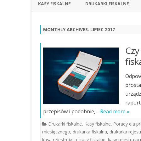
KASY FISKALNE
DRUKARKI FISKALNE
MONTHLY ARCHIVES:
LIPIEC 2017
Czy
fisk
Odpowi
prosta
urządz
raport
przepisów i podobnie,…
Read more »
Drukarki fiskalne
,
Kasy fiskalne
,
Porady dla p
miesięcznego
,
drukarka fiskalna
,
drukarka rejest
kasa rejestrująca
,
kasy fiskalne
,
kasy rejestrując