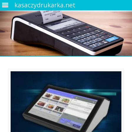
kasaczydrukarka.net
Skip
to
content