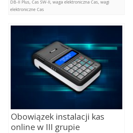
DB-II Plus
,
Cas SW-II
,
waga elektroniczna Cas
,
wagi
elektroniczne Cas
Obowiązek instalacji kas
online w III grupie