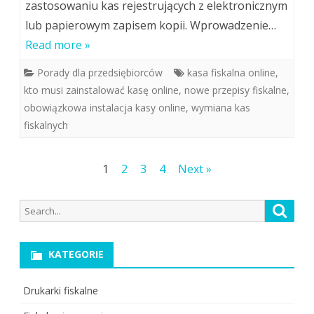
zastosowaniu kas rejestrujących z elektronicznym
lub papierowym zapisem kopii. Wprowadzenie…
Read more »
Porady dla przedsiębiorców
kasa fiskalna online
,
kto musi zainstalować kasę online
,
nowe przepisy fiskalne
,
obowiązkowa instalacja kasy online
,
wymiana kas
fiskalnych
Nawigacja
1
2
3
4
Next »
po
Search
Searc
wpisach
for:
KATEGORIE
Drukarki fiskalne