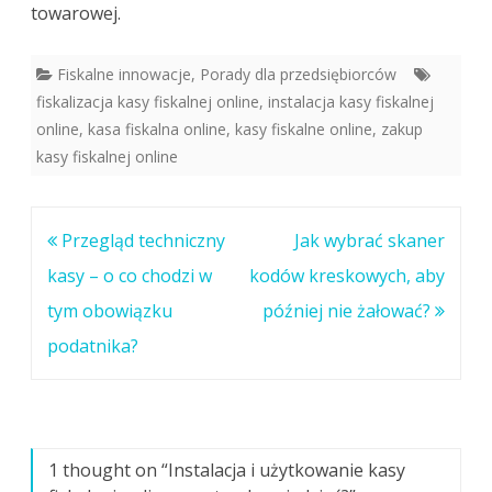
towarowej.
Fiskalne innowacje
,
Porady dla przedsiębiorców
fiskalizacja kasy fiskalnej online
,
instalacja kasy fiskalnej
online
,
kasa fiskalna online
,
kasy fiskalne online
,
zakup
kasy fiskalnej online
Nawigacja
Przegląd techniczny
Jak wybrać skaner
wpisu
kasy – o co chodzi w
kodów kreskowych, aby
tym obowiązku
później nie żałować?
podatnika?
1 thought on “
Instalacja i użytkowanie kasy