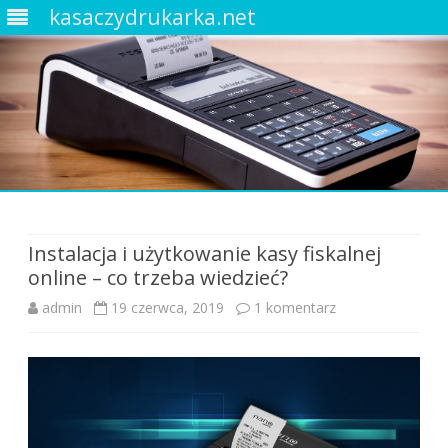
kasaczydrukarka.net
Skip
to
content
Instalacja i użytkowanie kasy fiskalnej
online – co trzeba wiedzieć?
do
admin
19 czerwca, 2019
1 komentarz
Instalacja
i
użytkowanie
kasy