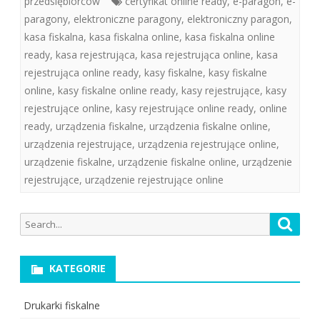
przedsiębiorców
certyfikat online ready
,
e-paragon
,
e-
paragony
,
elektroniczne paragony
,
elektroniczny paragon
,
kasa fiskalna
,
kasa fiskalna online
,
kasa fiskalna online
ready
,
kasa rejestrująca
,
kasa rejestrująca online
,
kasa
rejestrująca online ready
,
kasy fiskalne
,
kasy fiskalne
online
,
kasy fiskalne online ready
,
kasy rejestrujące
,
kasy
rejestrujące online
,
kasy rejestrujące online ready
,
online
ready
,
urządzenia fiskalne
,
urządzenia fiskalne online
,
urządzenia rejestrujące
,
urządzenia rejestrujące online
,
urządzenie fiskalne
,
urządzenie fiskalne online
,
urządzenie
rejestrujące
,
urządzenie rejestrujące online
Search
Searc
for:
KATEGORIE
Drukarki fiskalne