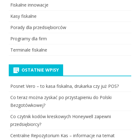
Fiskalne innowacje
Kasy fiskalne
Porady dla przedsiębiorców
Programy dla firm
Terminale fiskalne
OSTATNIE WPISY
Posnet Vero – to kasa fiskalna, drukarka czy już POS?
Co teraz można zyskać po przystąpieniu do Polski
Bezgotówkowej?
Co czytnik kodów kreskowych Honeywell zapewni
przedsiębiorcy?
Centralne Repozytorium Kas – informacje na temat