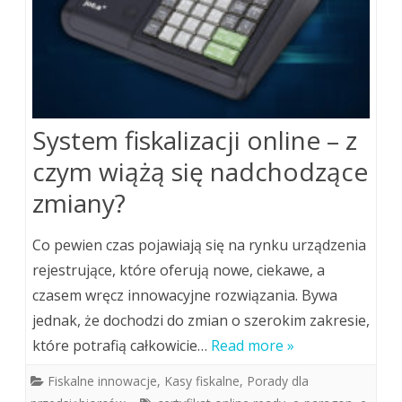
System fiskalizacji online – z
czym wiążą się nadchodzące
zmiany?
Co pewien czas pojawiają się na rynku urządzenia
rejestrujące, które oferują nowe, ciekawe, a
czasem wręcz innowacyjne rozwiązania. Bywa
jednak, że dochodzi do zmian o szerokim zakresie,
które potrafią całkowicie…
Read more »
Fiskalne innowacje
,
Kasy fiskalne
,
Porady dla