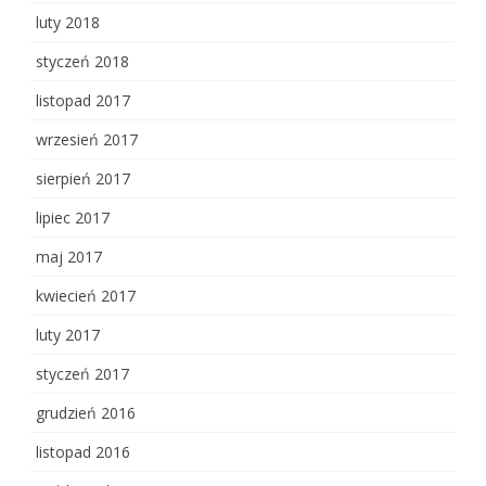
luty 2018
styczeń 2018
listopad 2017
wrzesień 2017
sierpień 2017
lipiec 2017
maj 2017
kwiecień 2017
luty 2017
styczeń 2017
grudzień 2016
listopad 2016