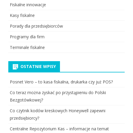
Fiskalne innowacje
Kasy fiskalne
Porady dla przedsiębiorców
Programy dla firm
Terminale fiskalne
OSTATNIE WPISY
Posnet Vero – to kasa fiskalna, drukarka czy już POS?
Co teraz można zyskać po przystąpieniu do Polski
Bezgotówkowej?
Co czytnik kodów kreskowych Honeywell zapewni
przedsiębiorcy?
Centralne Repozytorium Kas – informacje na temat