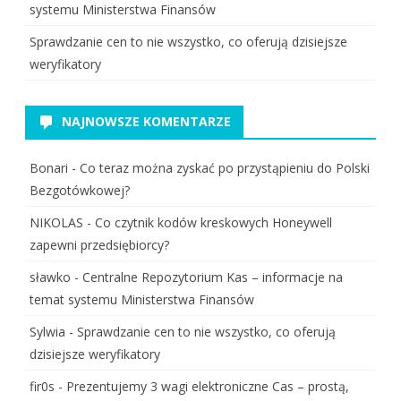
systemu Ministerstwa Finansów
Sprawdzanie cen to nie wszystko, co oferują dzisiejsze
weryfikatory
NAJNOWSZE KOMENTARZE
Bonari
-
Co teraz można zyskać po przystąpieniu do Polski
Bezgotówkowej?
NIKOLAS
-
Co czytnik kodów kreskowych Honeywell
zapewni przedsiębiorcy?
sławko
-
Centralne Repozytorium Kas – informacje na
temat systemu Ministerstwa Finansów
Sylwia
-
Sprawdzanie cen to nie wszystko, co oferują
dzisiejsze weryfikatory
fir0s
-
Prezentujemy 3 wagi elektroniczne Cas – prostą,