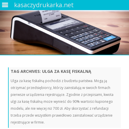
kasaczydrukarka.net
Skip
to
content
TAG ARCHIVES:
ULGA ZA KASĘ FISKALNĄ
Ulga za kasę fiskalną pochodzi z budżetu państwa. Mogą ją
otrzymać przedsiębiorcy, którzy zainstalują w swoich firmach
pierwsze urządzenia rejestrujące. Zgodnie z przepisami, kwota
ulgi za kasę fiskalną może wynieść do 90% wartości kupionego
modelu, ale nie więcej niż 700 zł. Aby skorzystać z refundacji
trzeba przede wszystkim prawidłowo zainstalować urządzenie
rejestrujące w firmie.